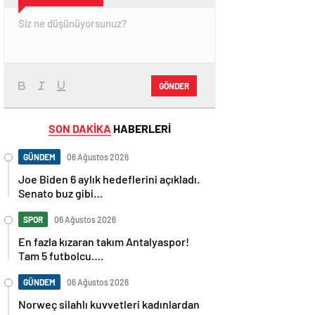
GÖNDER
SON DAKİKA
HABERLERİ
GÜNDEM
06 Ağustos 2026
Joe Biden 6 aylık hedeflerini açıkladı.
Senato buz gibi…
SPOR
06 Ağustos 2026
En fazla kızaran takım Antalyaspor!
Tam 5 futbolcu….
GÜNDEM
06 Ağustos 2026
Norweç silahlı kuvvetleri kadınlardan