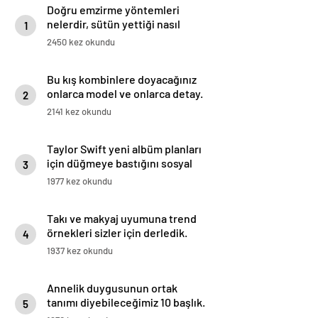
Doğru emzirme yöntemleri
nelerdir, sütün yettiği nasıl
1
anlaşılır?
2450 kez okundu
Bu kış kombinlere doyacağınız
onlarca model ve onlarca detay.
2
2141 kez okundu
Taylor Swift yeni albüm planları
için düğmeye bastığını sosyal
3
medyadan duyurdu!
1977 kez okundu
Takı ve makyaj uyumuna trend
örnekleri sizler için derledik.
4
1937 kez okundu
Annelik duygusunun ortak
tanımı diyebileceğimiz 10 başlık.
5