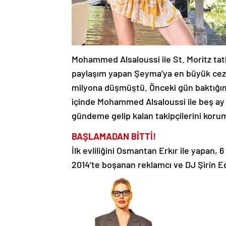
Mohammed Alsaloussi ile St. Moritz tati
paylaşım yapan Şeyma’ya en büyük cezayı
milyona düşmüştü. Önceki gün baktığım
içinde Mohammed Alsaloussi ile beş ay s
gündeme gelip kalan takipçilerini koru
BAŞLAMADAN BİTTİ!
İlk evliliğini Osmantan Erkır ile yapan, 6
2014’te boşanan reklamcı ve DJ Şirin Ed