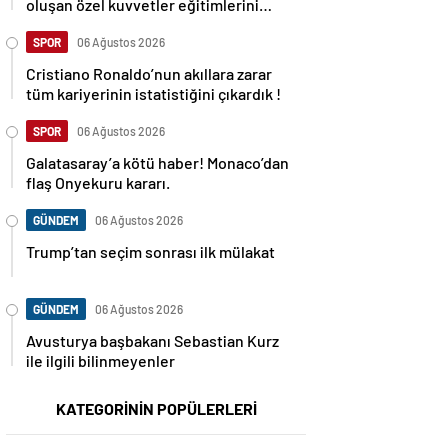
oluşan özel kuvvetler eğitimlerini
başlattı.
SPOR
06 Ağustos 2026
Cristiano Ronaldo’nun akıllara zarar
tüm kariyerinin istatistiğini çıkardık !
SPOR
06 Ağustos 2026
Galatasaray’a kötü haber! Monaco’dan
flaş Onyekuru kararı.
GÜNDEM
06 Ağustos 2026
Trump’tan seçim sonrası ilk mülakat
GÜNDEM
06 Ağustos 2026
Avusturya başbakanı Sebastian Kurz
ile ilgili bilinmeyenler
KATEGORİNİN POPÜLERLERİ