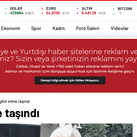
DOLAR
EURO
ALTIN
BITCOIN
47,5994
54,9735
6.481,35
%
0.05%
-0.1%
-0,23
Ekonomi
Spor
Kadın
Foto Galeri
Videolar
gilisi evine taşındı
e taşındı