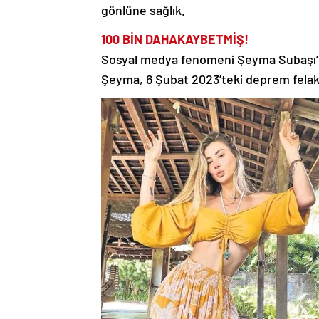
gönlüne sağlık.
100 BİN DAHA
KAYBETMİŞ!
Sosyal medya fenomeni Şeyma Subaşı’nın 
Şeyma, 6 Şubat 2023’teki deprem felake