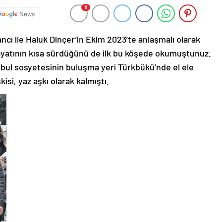
0
News
ncı ile Haluk Dinçer’in Ekim 2023’te anlaşmalı olarak
hayatının kısa sürdüğünü de ilk bu köşede okumuştunuz.
nbul sosyetesinin buluşma yeri Türkbükü’nde el ele
şkisi, yaz aşkı olarak kalmıştı.