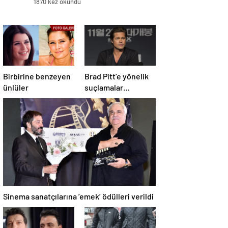
1870 kez okundu
Birbirine benzeyen
Brad Pitt’e yönelik
ünlüler
suçlamalar
düşürüldü
Sinema sanatçılarına ’emek’ ödülleri verildi