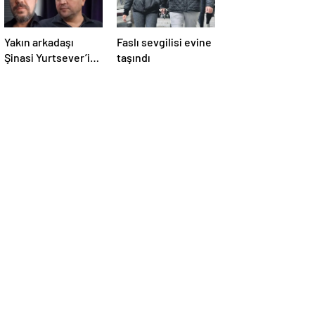
Yakın arkadaşı
Faslı sevgilisi evine
Şinasi Yurtsever’in
taşındı
cenazesine
katılamamıştı! İlker
Aksum gözyaşları
içinde nedenini
açıkladı: Beni
affet…