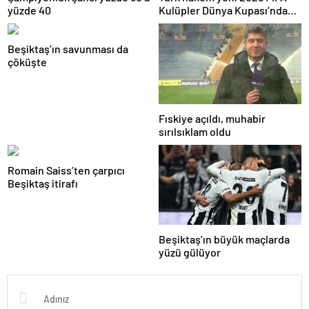
yüzde 40
Kulüpler Dünya Kupası’nda
düdük çalacak isimler
belirlendi
Beşiktaş’ın savunması da
çöküşte
Fıskiye açıldı, muhabir
sırılsıklam oldu
Romain Saiss’ten çarpıcı
Beşiktaş itirafı
Beşiktaş’ın büyük maçlarda
yüzü gülüyor