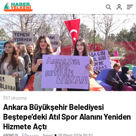
367 okunma
Ankara Büyükşehir Belediyesi
Beştepe’deki Atıl Spor Alanını Yeniden
Hizmete Açtı
26 Mayıs 2024 00:57
ABONE OL
News