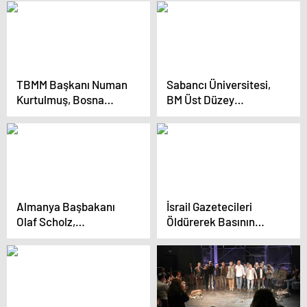
başarısızlıkla
karşılandı
TBMM Başkanı Numan
Sabancı Üniversitesi,
Kurtulmuş, Bosna
BM Üst Düzey
Hersek Temsilciler
Arabuluculuk Danışma
Meclisi Başkanı
Kurulu Üyesi Jean-
Marinko Cavara’yı
Marie Guehenno’yu
kabul etti
konuk etti
Almanya Başbakanı
İsrail Gazetecileri
Olaf Scholz,
Öldürerek Basının
Ukrayna’ya yardımların
Sesini Kısıyor
arttırılması çağrısında
bulundu