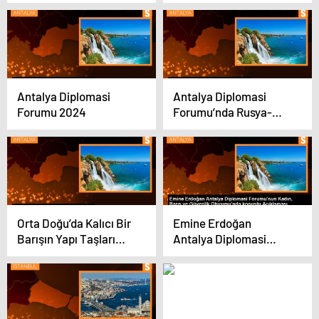
dolara ihtiyaç var
ulaşabiliyor mu?
Antalya Diplomasi
Antalya Diplomasi
Forumu 2024
Forumu’nda Rusya-
Ukrayna Savaşı ve
Avrupa Güvenlik
Mimarisinin Geleceği
Tartışıldı
Orta Doğu’da Kalıcı Bir
Emine Erdoğan
Barışın Yapı Taşları
Antalya Diplomasi
Paneli Düzenlendi
Forumu’nun Kadın,
Barış ve Güvenlik
Oturumu’nda konuştu
Açıklaması