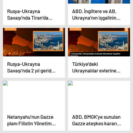
ilerleme kaydedildi
Rusya-Ukrayna
ABD, İngiltere ve AB,
Savaşı’nda Tiran’da
Ukrayna’nın işgalinin
Rusya protesto edildi
ikinci yılında Rusya’ya
yeni yaptırımlar
açıkladı
Rusya-Ukrayna
Türkiye’deki
Savaşı’nda 2 yıl geride
Ukraynalılar evlerine
kaldı
dönmenin hayalini
kuruyor
Netanyahu’nun Gazze
ABD, BMGK’ye sunulan
planı Filistin Yönetimi
Gazze ateşkes kararını
tarafından
veto etti