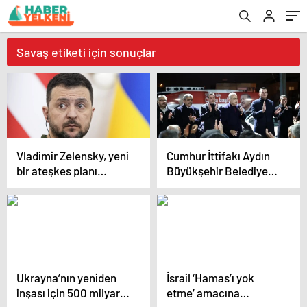
Savaş etiketi için sonuçlar
Vladimir Zelensky, yeni
Cumhur İttifakı Aydın
bir ateşkes planı
Büyükşehir Belediye
hazırladığını söyledi
Başkan Adayı Mustafa
Savaş, Ovaeymir’de
doğalgaz müjdesi verdi
Ukrayna’nın yeniden
İsrail ‘Hamas’ı yok
inşası için 500 milyar
etme’ amacına