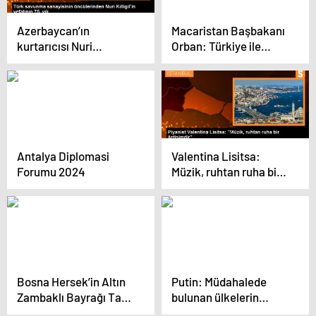
Azerbaycan’ın
Macaristan Başbakanı
kurtarıcısı Nuri
Orban: Türkiye ile
Paşa’nın vefatının
ilişkilerimiz çok köklü
üzerinden 75 yıl geçti
Antalya Diplomasi
Valentina Lisitsa:
Forumu 2024
Müzik, ruhtan ruha bir
iletişimdir
Bosna Hersek’in Altın
Putin: Müdahalede
Zambaklı Bayrağı Tarih
bulunan ülkelerin
Müzesi’nde
karşılaşacakları