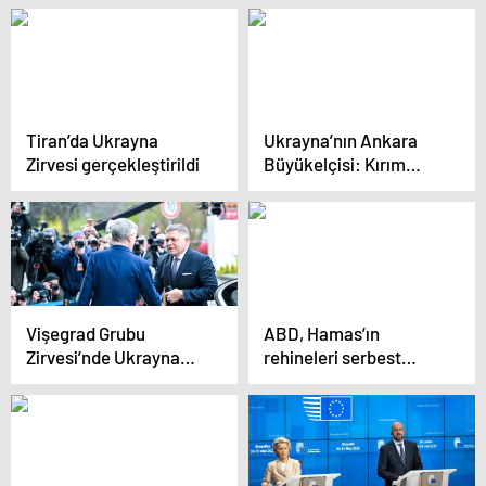
Sergileniyor
sonuçlar çok trajik
olacak
Tiran’da Ukrayna
Ukrayna’nın Ankara
Zirvesi gerçekleştirildi
Büyükelçisi: Kırım
Tatarları ve Ukrayna
birbirlerine kuvvet
veriyor
Vişegrad Grubu
ABD, Hamas’ın
Zirvesi’nde Ukrayna
rehineleri serbest
konusunda görüş
bırakması ve
ayrılıkları
Gazze’deki çatışmalara
ara verilmesi için
anlaşma
görüşmelerinde